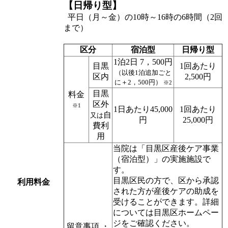
【日帰り型】
平日（月～金）の10時～16時の6時間（2回
まで）
区分
宿泊型
日帰り型
1泊2日 7，500円
目黒
1回あたり
（以後1泊追加ごと
区内
2,500円
に＋2，500円）
※2
目黒
料金
区外
※1
1日あたり45,000
1回あたり
自
又は
円
25,000円
費利
用
当院は「目黒区産後ケア事業
（宿泊型）」の実施施設で
す。
目黒区民の方で、区から承認
利用料金
された方が産後ケアの助成を
受けることができます。詳細
については目黒区ホームペー
ジをご確認ください。
留意事項 ・