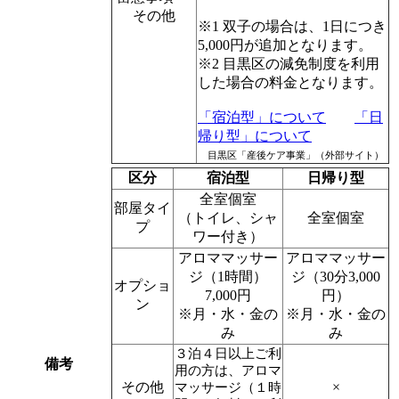
その他
※1 双子の場合は、1日につき
5,000円が追加となります。
※2 目黒区の減免制度を利用
した場合の料金となります。
「宿泊型」について
「日
帰り型」について
目黒区「産後ケア事業」（外部サイト）
区分
宿泊型
日帰り型
全室個室
部屋タイ
（トイレ、シャ
全室個室
プ
ワー付き）
アロママッサー
アロママッサー
ジ（1時間）
ジ（30分3,000
オプショ
7,000円
円）
ン
※月・水・金の
※月・水・金の
み
み
３泊４日以上ご利
備考
用の方は、アロマ
その他
×
マッサージ（１時