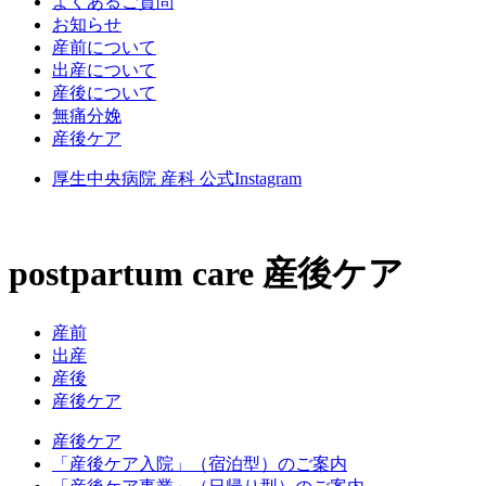
よくあるご質問
お知らせ
産前について
出産について
産後について
無痛分娩
産後ケア
厚生中央病院 産科 公式Instagram
postpartum care
産後ケア
産前
出産
産後
産後ケア
産後ケア
「産後ケア入院」（宿泊型）のご案内