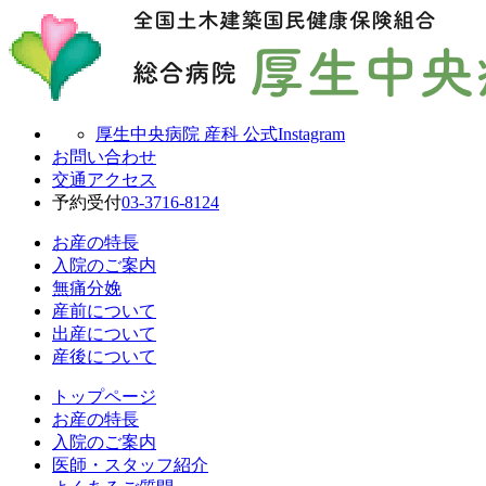
厚生中央病院 産科 公式Instagram
お問い合わせ
交通アクセス
予約受付
03-3716-8124
お産の特長
入院のご案内
無痛分娩
産前について
出産について
産後について
トップページ
お産の特長
入院のご案内
医師・スタッフ紹介