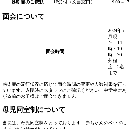
診断書のご依頼
1F受付（文書窓口）
9:00～17
面会について
2024年5
月現
在：14
時～19
面会時間
時 30
分程
度 2名
まで
感染症の流行状況に応じて面会時間の変更や人数制限を行っ
ています。入院時にスタッフにご確認ください。中学校にあ
がる前のお子様はご面会できません。
母児同室制について
当院は、母児同室制をとっております。赤ちゃんのベッドに
は呼吸センサーがついています。