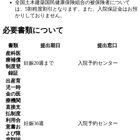
全国土木建築国民健康保険組合の被保険者について
は、5割程度割引となります。また、入院保証金はお預
かりしておりません。
必要書類について
書類
提出期日
提出窓口
産科医
療補償
妊娠20週まで
入院予約センター
制度登
録証
出産育
児一時
金の医
療機関
直接支
払制度
利用合
妊娠36週
入院予約センター
意書お
よび限
度額認