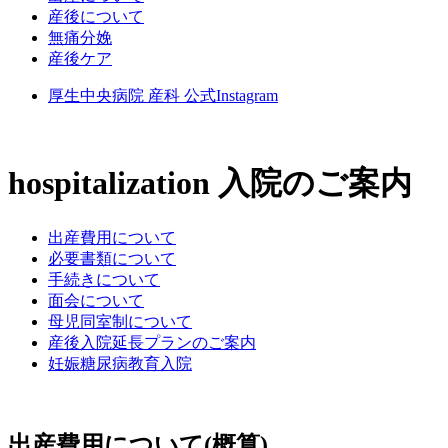
産後について
無痛分娩
産後ケア
厚生中央病院 産科 公式Instagram
hospitalization
入院のご案内
出産費用について
必要書類について
手続きについて
面会について
母児同室制について
産後入院延長プランのご案内
妊娠糖尿病教育入院
出産費用について
(概算)