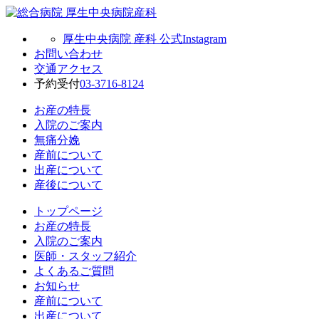
厚生中央病院 産科 公式Instagram
お問い合わせ
交通アクセス
予約受付
03-3716-8124
お産の特長
入院のご案内
無痛分娩
産前について
出産について
産後について
トップページ
お産の特長
入院のご案内
医師・スタッフ紹介
よくあるご質問
お知らせ
産前について
出産について