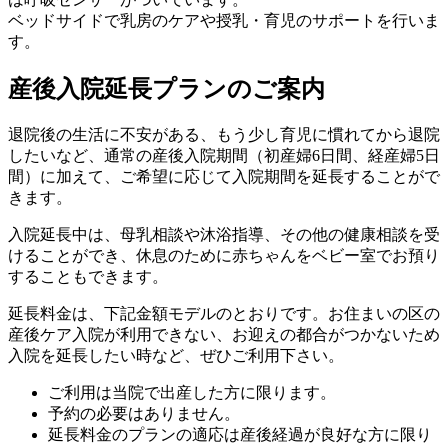
ベッドサイドで乳房のケアや授乳・育児のサポートを行いま
す。
産後入院延長プランのご案内
退院後の⽣活に不安がある、もう少し育児に慣れてから退院
したいなど、通常の産後⼊院期間（初産婦6日間、経産婦5日
間）に加えて、ご希望に応じて⼊院期間を延⻑することがで
きます。
⼊院延⻑中は、⺟乳相談や沐浴指導、その他の健康相談を受
けることができ、休息のために赤ちゃんをベビー室でお預り
することもできます。
延⻑料⾦は、下記⾦額モデルのとおりです。お住まいの区の
産後ケア⼊院が利⽤できない、お迎えの都合がつかないため
⼊院を延⻑したい時など、ぜひご利⽤下さい。
ご利用は当院で出産した方に限ります。
予約の必要はありません。
延長料金のプランの適応は産後経過が良好な方に限り