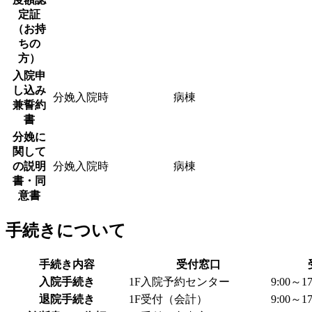
定証
（お持
ちの
方）
入院申
し込み
分娩入院時
病棟
兼誓約
書
分娩に
関して
の説明
分娩入院時
病棟
書・同
意書
手続きについて
手続き内容
受付窓口
入院手続き
1F入院予約センター
9:00～17
退院手続き
1F受付（会計）
9:00～17