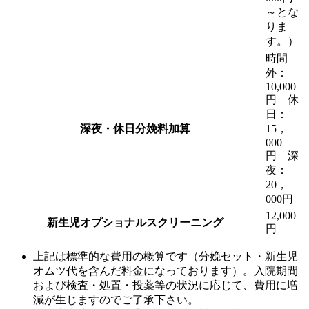
～とな
りま
す。）
時間
外：
10,000
円 休
日：
深夜・休日分娩料加算
15，
000
円 深
夜：
20，
000円
12,000
新生児オプショナルスクリーニング
円
上記は標準的な費用の概算です（分娩セット・新生児
オムツ代を含んだ料金になっております）。入院期間
および検査・処置・投薬等の状況に応じて、費用に増
減が生じますのでご了承下さい。