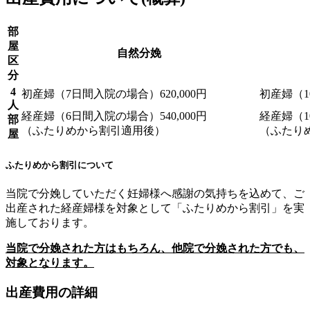
部
屋
自然分娩
区
分
4
初産婦（
7
日間入院の場合）
620,000
円
初産婦（1
人
経産婦（6日間入院の場合）540,000円
経産婦（1
部
（ふたりめから割引適用後）
（ふたり
屋
ふたりめから割引について
当院で分娩していただく妊婦様へ感謝の気持ちを込めて、ご
出産された経産婦様を対象として「ふたりめから割引」を実
施しております。
当院で分娩された方はもちろん、他院で分娩された方でも、
対象となります。
出産費用の詳細