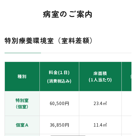
病室のご案内
特別療養環境室（室料差額）
料金(１日)
床面積
種別
シ
(1人当たり)
(消費税込み)
特別室
60,500円
23.4㎡
（個室）
個室Ａ
36,850円
11.4㎡