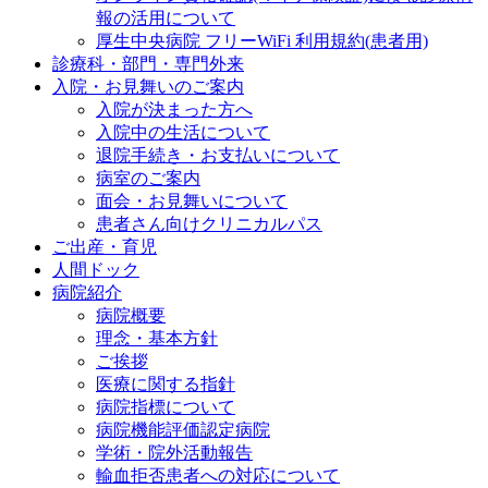
報の活用について
厚生中央病院 フリーWiFi 利用規約(患者用)
診療科・部門・専門外来
入院・お見舞いのご案内
入院が決まった方へ
入院中の生活について
退院手続き・お支払いについて
病室のご案内
面会・お見舞いについて
患者さん向けクリニカルパス
ご出産・育児
人間ドック
病院紹介
病院概要
理念・基本方針
ご挨拶
医療に関する指針
病院指標について
病院機能評価認定病院
学術・院外活動報告
輸血拒否患者への対応について