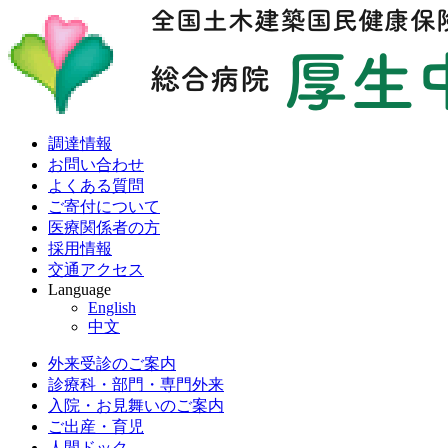
調達情報
お問い合わせ
よくある質問
ご寄付について
医療関係者の方
採用情報
交通アクセス
Language
English
中文
外来受診のご案内
診療科・部門・専門外来
入院・お見舞いのご案内
ご出産・育児
人間ドック