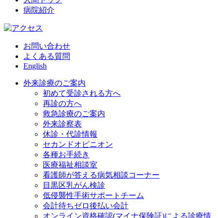
病院紹介
お問い合わせ
よくある質問
English
外来診療のご案内
初めて受診される方へ
再診の方へ
救急診療のご案内
外来診察表
休診・代診情報
セカンドオピニオン
各種お手続き
医療福祉相談室
看護師が答える病気相談コーナー
目黒区乳がん検診
低侵襲性手術サポートチーム
会計待ちゼロ後払い会計
オンライン資格確認(マイナ保険証)による診療情