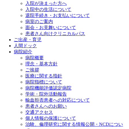
入院が決まった方へ
入院中の生活について
退院手続き・お支払いについて
病室のご案内
面会・お見舞いについて
患者さん向けクリニカルパス
ご出産・育児
人間ドック
病院紹介
病院概要
理念・基本方針
ご挨拶
医療に関する指針
病院指標について
病院機能評価認定病院
学術・院外活動報告
輸血拒否患者への対応について
患者さんへのお願い
交通アクセス
個人情報の保護について
治験、倫理研究に関する情報公開・NCDについ