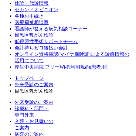
休診・代診情報
セカンドオピニオン
各種お手続き
医療福祉相談室
看護師が答える病気相談コーナー
目黒区乳がん検診
低侵襲性手術サポートチーム
会計待ちゼロ後払い会計
オンライン資格確認(マイナ保険証)による診療情報の
活用について
厚生中央病院 フリーWi-Fi利用規約(患者用)
トップページ
外来受診のご案内
目黒区乳がん検診
外来受診のご案内
診療科・部門・
専門外来
入院・お見舞いの
ご案内
病院のご案内