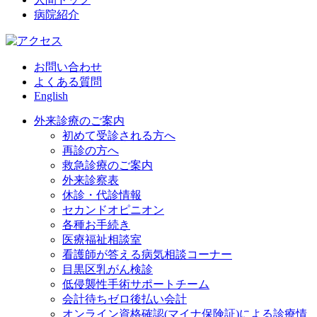
病院紹介
お問い合わせ
よくある質問
English
外来診療のご案内
初めて受診される方へ
再診の方へ
救急診療のご案内
外来診察表
休診・代診情報
セカンドオピニオン
各種お手続き
医療福祉相談室
看護師が答える病気相談コーナー
目黒区乳がん検診
低侵襲性手術サポートチーム
会計待ちゼロ後払い会計
オンライン資格確認(マイナ保険証)による診療情