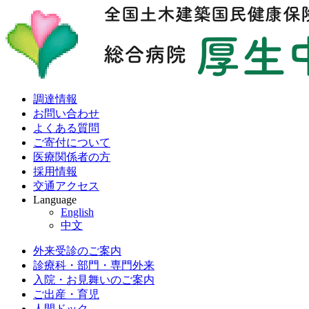
調達情報
お問い合わせ
よくある質問
ご寄付について
医療関係者の方
採用情報
交通アクセス
Language
English
中文
外来受診のご案内
診療科・部門・専門外来
入院・お見舞いのご案内
ご出産・育児
人間ドック