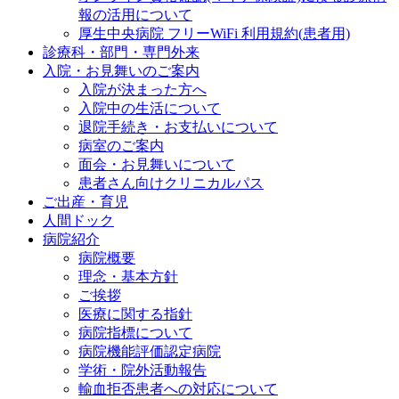
報の活用について
厚生中央病院 フリーWiFi 利用規約(患者用)
診療科・部門・専門外来
入院・お見舞いのご案内
入院が決まった方へ
入院中の生活について
退院手続き・お支払いについて
病室のご案内
面会・お見舞いについて
患者さん向けクリニカルパス
ご出産・育児
人間ドック
病院紹介
病院概要
理念・基本方針
ご挨拶
医療に関する指針
病院指標について
病院機能評価認定病院
学術・院外活動報告
輸血拒否患者への対応について