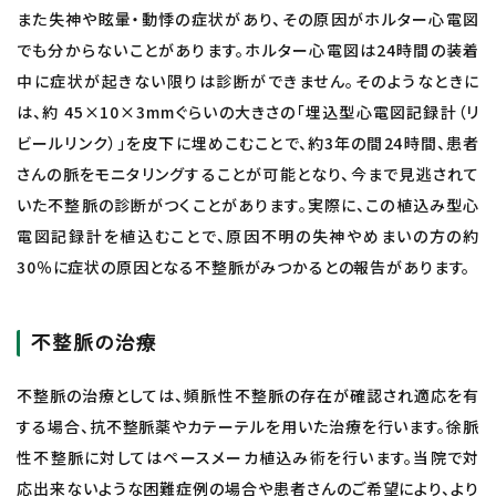
また失神や眩暈・動悸の症状があり、その原因がホルター心電図
でも分からないことがあります。ホルター心電図は24時間の装着
中に症状が起きない限りは診断ができません。そのようなときに
は、約 45×10×3mmぐらいの大きさの「埋込型心電図記録計（リ
ビールリンク）」を皮下に埋めこむことで、約3年の間24時間、患者
さんの脈をモニタリングすることが可能となり、今まで見逃されて
いた不整脈の診断がつくことがあります。実際に、この植込み型心
電図記録計を植込むことで、原因不明の失神やめまいの方の約
30％に症状の原因となる不整脈がみつかるとの報告があります。
不整脈の治療
不整脈の治療としては、頻脈性不整脈の存在が確認され適応を有
する場合、抗不整脈薬やカテーテルを用いた治療を行います。徐脈
性不整脈に対してはペースメーカ植込み術を行います。当院で対
応出来ないような困難症例の場合や患者さんのご希望により、より