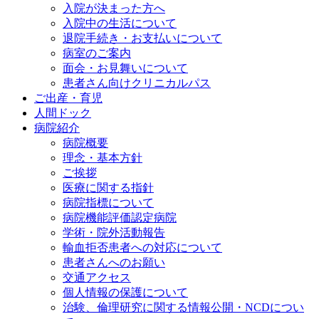
入院が決まった方へ
入院中の生活について
退院手続き・お支払いについて
病室のご案内
面会・お見舞いについて
患者さん向けクリニカルパス
ご出産・育児
人間ドック
病院紹介
病院概要
理念・基本方針
ご挨拶
医療に関する指針
病院指標について
病院機能評価認定病院
学術・院外活動報告
輸血拒否患者への対応について
患者さんへのお願い
交通アクセス
個人情報の保護について
治験、倫理研究に関する情報公開・NCDについ