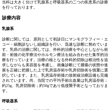
当科は大きく分けて乳腺系と呼吸器系の二つの疾患系の診療
を行っております。
診療内容
乳腺系
診断に関しては、原則として初診日にマンモグラフィー・エ
コー・細胞診ないし組織診を行い、迅速な診断に努めていま
す。乳癌の治療に関しては、外科的治療を中心としながら術
前・術後の化学療法やホルモン療法を組み合わせた集学的治
療を行っています。治療の核となる外科的切除は根治性を追
求しながらも美容面を考慮し、画像診断にて腫瘍の状態や進
展を正確に把握した上で乳房温存術や乳房切除術を慎重に選
択しています。また、乳房温存術後の放射線治療設備も完備
されています。尚、当院での平均手術出血量は乳房温存術；
約25g、乳房切除術；約50gであり低侵襲手術となっておりま
す。
呼吸器系