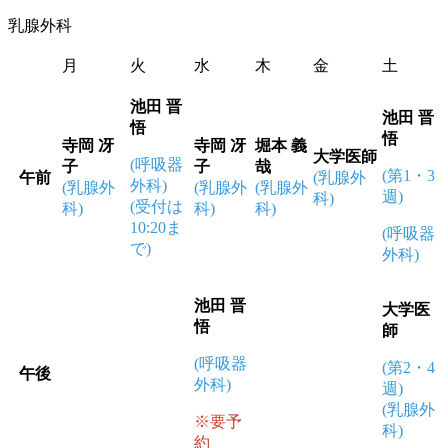
乳腺外科
月
火
水
木
金
土
池田 晋
池田 晋
悟
悟
寺岡 冴
寺岡 冴
堀本 義
大学医師
(呼吸器
子
子
哉
(第1・3
午前
(乳腺外
外科)
(乳腺外
(乳腺外
(乳腺外
週)
科)
(受付は
科)
科)
科)
10:20ま
(呼吸器
で)
外科)
池田 晋
大学医
悟
師
(呼吸器
(第2・4
午後
外科)
週)
(乳腺外
※要
予
科)
約