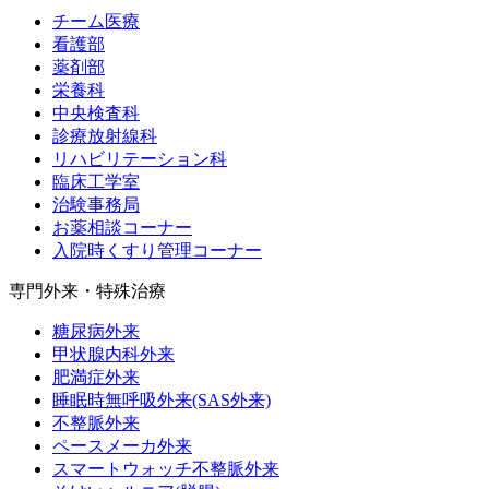
チーム医療
看護部
薬剤部
栄養科
中央検査科
診療放射線科
リハビリテーション科
臨床工学室
治験事務局
お薬相談コーナー
入院時くすり管理コーナー
専門外来・特殊治療
糖尿病外来
甲状腺内科外来
肥満症外来
睡眠時無呼吸外来(SAS外来)
不整脈外来
ペースメーカ外来
スマートウォッチ不整脈外来