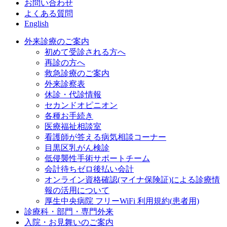
お問い合わせ
よくある質問
English
外来診療のご案内
初めて受診される方へ
再診の方へ
救急診療のご案内
外来診察表
休診・代診情報
セカンドオピニオン
各種お手続き
医療福祉相談室
看護師が答える病気相談コーナー
目黒区乳がん検診
低侵襲性手術サポートチーム
会計待ちゼロ後払い会計
オンライン資格確認(マイナ保険証)による診療情
報の活用について
厚生中央病院 フリーWiFi 利用規約(患者用)
診療科・部門・専門外来
入院・お見舞いのご案内