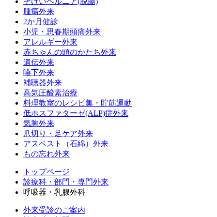
そけいヘルニア(脱腸)
腫瘍外来
2か月健診
小児・思春期頭痛外来
アレルギー外来
赤ちゃんの頭のかたち外来
遺伝外来
嚥下外来
補聴器外来
高気圧酸素治療
料理教室のレシピ集・貯筋運動
低ホスファターゼ(ALP)症外来
気胸外来
爪切り・足ケア外来
アスベスト（石綿）外来
もの忘れ外来
トップページ
診療科・部門・専門外来
呼吸器・乳腺外科
外来受診のご案内