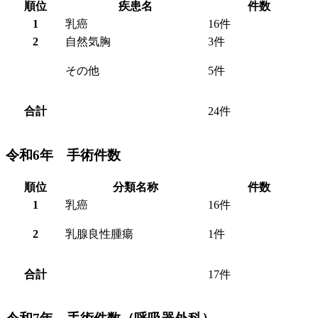
順位
疾患名
件数
1
乳癌
16件
2
自然気胸
3件
その他
5件
合計
24件
令和6年 手術件数
順位
分類名称
件数
1
乳癌
16件
2
乳腺良性腫瘍
1件
合計
17件