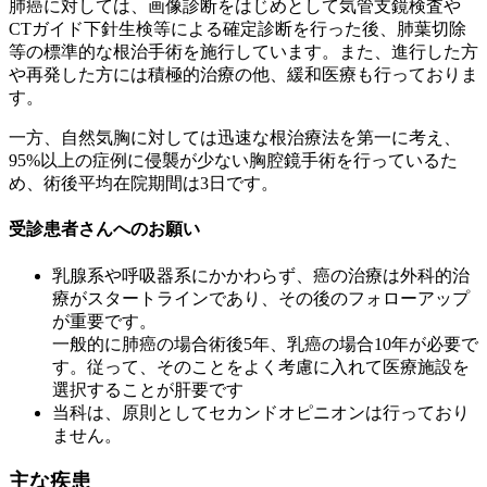
肺癌に対しては、画像診断をはじめとして気管支鏡検査や
CTガイド下針生検等による確定診断を行った後、肺葉切除
等の標準的な根治手術を施行しています。また、進行した方
や再発した方には積極的治療の他、緩和医療も行っておりま
す。
一方、自然気胸に対しては迅速な根治療法を第一に考え、
95%以上の症例に侵襲が少ない胸腔鏡手術を行っているた
め、術後平均在院期間は3日です。
受診患者さんへのお願い
乳腺系や呼吸器系にかかわらず、癌の治療は外科的治
療がスタートラインであり、その後のフォローアップ
が重要です。
一般的に肺癌の場合術後5年、乳癌の場合10年が必要で
す。従って、そのことをよく考慮に入れて医療施設を
選択することが肝要です
当科は、原則としてセカンドオピニオンは行っており
ません。
主な疾患