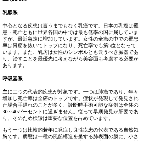
乳腺系
中心となる疾患は言うまでもなく乳癌です。日本の乳癌は罹
患・死亡ともに世界各国の中では最も低率の国に属していま
すが、最近急速に増加しています。女性の全癌の中での罹患
率は胃癌を抜いてトップになり、死亡率でも第5位となって
います。また、乳房は女性のシンボルとも云うべき臓器であ
り、治すことを最優先に考えながら美容面も考慮する必要が
あります。
呼吸器系
主に二つの代表的疾患が対象です。一つは肺癌であり、年々
増加し死亡率は全癌のトップです。症状が発現して発見され
た場合手遅れのことが多く、診断時手術可能な症例は全体の
30～40パーセントに過ぎません。従って早期発見が肝要であ
り、そのため検診は重要な位置を占めています。
もう一つは比較的若年に発症し良性疾患の代表である自然気
胸です。病態は一種の風船構造を呈する肺表面の膜に、小さ