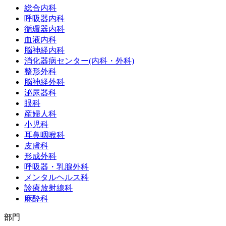
総合内科
呼吸器内科
循環器内科
血液内科
脳神経内科
消化器病センター(内科・外科)
整形外科
脳神経外科
泌尿器科
眼科
産婦人科
小児科
耳鼻咽喉科
皮膚科
形成外科
呼吸器・乳腺外科
メンタルヘルス科
診療放射線科
麻酔科
部門