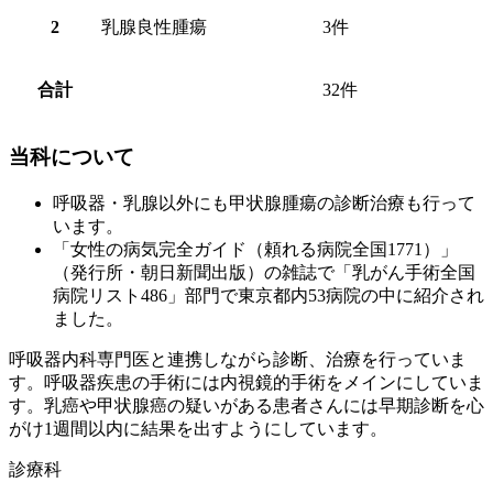
2
乳腺良性腫瘍
3件
合計
32件
当科について
呼吸器・乳腺以外にも甲状腺腫瘍の診断治療も行って
います。
「女性の病気完全ガイド（頼れる病院全国
1771
）」
（発行所・朝日新聞出版）の雑誌で「乳がん手術全国
病院リスト
486
」部門で東京都内
53
病院の中に紹介され
ました。
呼吸器内科専門医と連携しながら診断、治療を行っていま
す。呼吸器疾患の手術には内視鏡的手術をメインにしていま
す。乳癌や甲状腺癌の疑いがある患者さんには早期診断を心
がけ
1
週間以内に結果を出すようにしています。
診療科